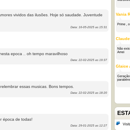
Vania 
mores vividos das ilusões. Hoje só saudade. Juventude
Prime , 
Data: 16-05-2025 as 15:31
Claude
Não exis
Amei
o nesta epoca .. oh tempo maravilhoso
Data: 22-02-2025 as 19:37
Glaice 
Geração,
parabéns
e relembrar essas musicas. Bons tempos.
Data: 22-02-2025 as 18:20
EST
r época de todas!
Visit
Data: 29-01-2025 as 12:27