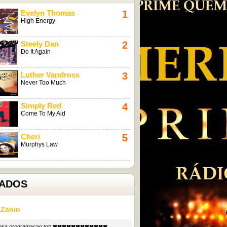
Evelyn Thomas
1
High Energy
Steely Dan
2
Do It Again
Luther Vandross
3
Never Too Much
Simply Red
4
Come To My Aid
Cheri
5
Murphys Law
ADOS
 Zanin
lhosa programacao top ❤❤❤❤❤❤❤❤❤❤❤❤