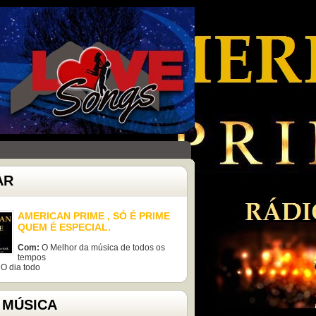
AR
AMERICAN PRIME , SÓ É PRIME
QUEM É ESPECIAL.
Com:
O Melhor da música de todos os
tempos
O dia todo
 MÚSICA