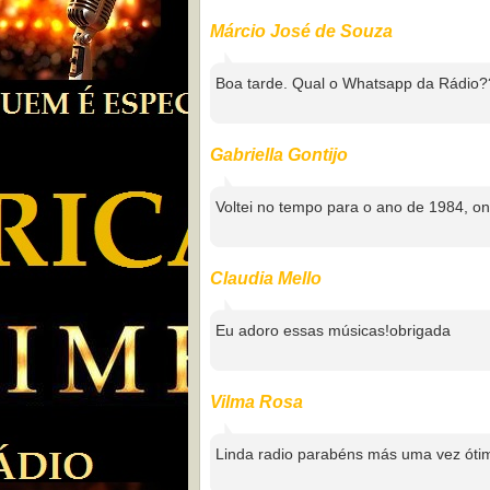
Márcio José de Souza
Boa tarde. Qual o Whatsapp da Rádio
Gabriella Gontijo
Voltei no tempo para o ano de 1984, on
Claudia Mello
Eu adoro essas músicas!obrigada
Vilma Rosa
Linda radio parabéns más uma vez ót