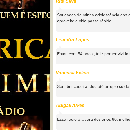
Rita Silva
Saudades da minha adolescência dos a
aproveite a vida passa rápido.
Leandro Lopes
Estou com 54 anos , feliz por ter vivid
Vanessa Felipe
Sem brincadeira, deu até arrepio só d
Abigail Alves
Essa radio é a cara dos anos 80, melho