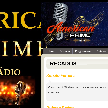
Home
A Rádio
Programação
Notícias
RECADOS
Renato Ferreira
Mais de 90% das bandas e músicos dos 
a vocês.
Rubens Batista